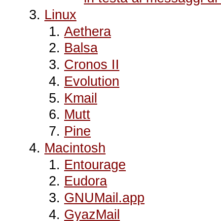
Linux
Aethera
Balsa
Cronos II
Evolution
Kmail
Mutt
Pine
Macintosh
Entourage
Eudora
GNUMail.app
GyazMail