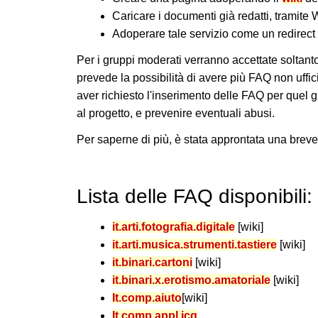
Caricare i documenti già redatti, tramite
Adoperare tale servizio come un redirect
Per i gruppi moderati verranno accettate soltant
prevede la possibilità di avere più FAQ non uffi
aver richiesto l'inserimento delle FAQ per quel g
al progetto, e prevenire eventuali abusi.
Per saperne di più, è stata approntata una brev
Lista delle FAQ disponibili:
it.arti.fotografia.digitale
[wiki]
it.arti.musica.strumenti.tastiere
[wiki]
it.binari.cartoni
[wiki]
it.binari.x.erotismo.amatoriale
[wiki]
It.comp.aiuto
[wiki]
It.comp.appl.icq