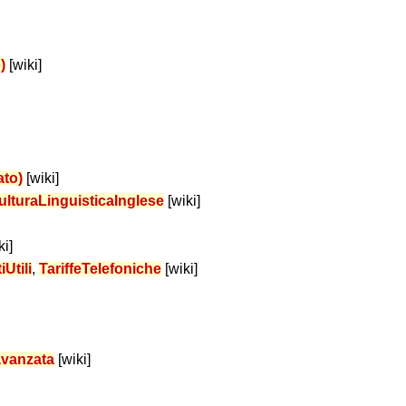
)
[wiki]
ato)
[wiki]
CulturaLinguisticaInglese
[wiki]
ki]
iUtili
,
TariffeTelefoniche
[wiki]
avanzata
[wiki]