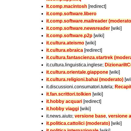
It.comp.macintosh
[redirect]
it.comp.software.libero
it.comp.software.mailreader (moderato
it.comp.software.newsreader
[wiki]
it.comp.software.p2p
[wiki]
it.cultura.ateismo
[wiki]
it.cultura.ebraica
[redirect]
it.cultura.fantascienza.startrek (moder
it.cultura.linguistica.inglese;
DizionariIt
it.cultura.orientale.giappone
[wiki]
it.cultura.religioni.bahai (moderato)
[wi
it.discussioni.consumatori.tutela;
Recapit
it.fan.scrittori.tolkien
[wiki]
it.hobby acquari
[redirect]
it.hobby viaggi
[wiki]
it.news.aiuto;
versione base
,
versione 
it.politica.cattolici (moderato)
[wiki]
it.politica.internazionale
[wiki]